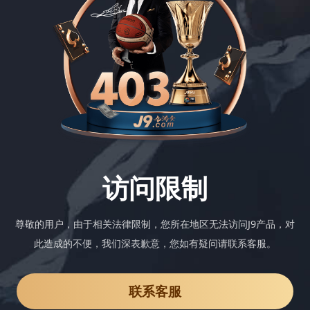
访问限制
尊敬的用户，由于相关法律限制，您所在地区无法访问J9产品，对
此造成的不便，我们深表歉意，您如有疑问请联系客服。
联系客服