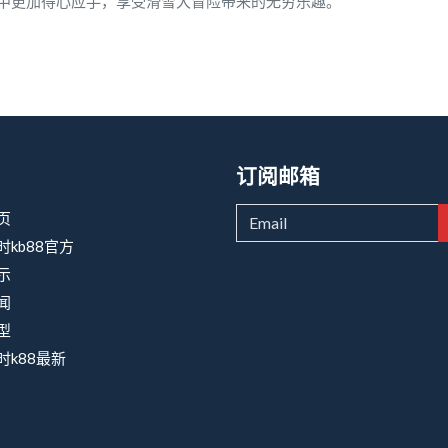
中更加得心应手，享受滑雪大冒险带来的无穷乐趣。
订阅邮箱
页
时kb88官方
示
闻
型
时k88最新