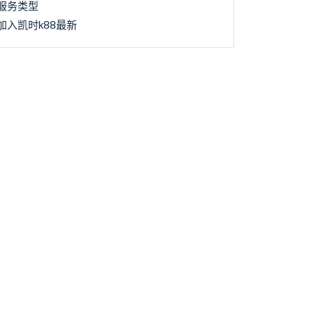
服务类型
加入凯时k88最新