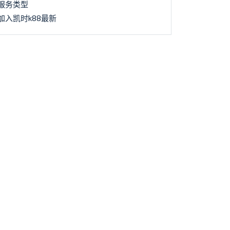
服务类型
加入凯时k88最新